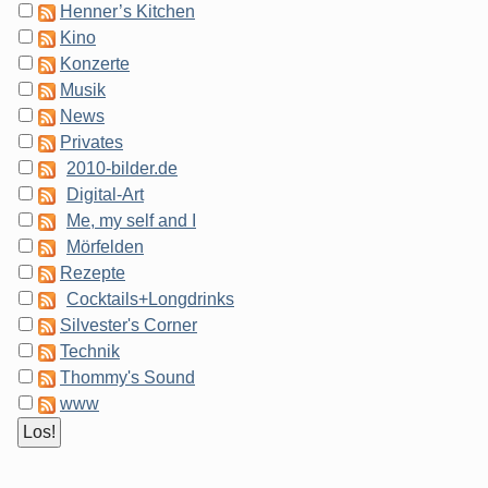
Henner’s Kitchen
Kino
Konzerte
Musik
News
Privates
2010-bilder.de
Digital-Art
Me, my self and I
Mörfelden
Rezepte
Cocktails+Longdrinks
Silvester's Corner
Technik
Thommy's Sound
www