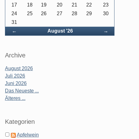
17
18
19
20
21
22
23
24
25
26
27
28
29
30
31
Zurück
Vorwärts
←
August '26
→
Archive
August 2026
Juli 2026
Juni 2026
Das Neueste ...
Älteres ...
Kategorien
Apfelwein