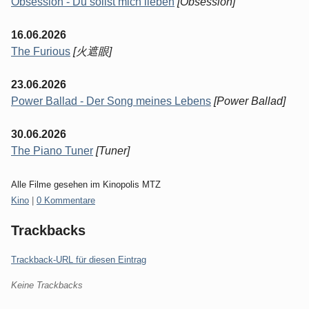
Obsession - Du sollst mich lieben
[Obsession]
16.06.2026
The Furious
[火遮眼]
23.06.2026
Power Ballad - Der Song meines Lebens
[Power Ballad]
30.06.2026
The Piano Tuner
[Tuner]
Alle Filme gesehen im Kinopolis MTZ
Kategorien:
Kino
|
0 Kommentare
Trackbacks
Trackback-URL für diesen Eintrag
Keine Trackbacks