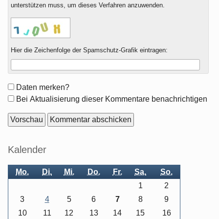
unterstützen muss, um dieses Verfahren anzuwenden.
Hier die Zeichenfolge der Spamschutz-Grafik eintragen:
Formular-
Daten merken?
Optionen
Bei Aktualisierung dieser Kommentare benachrichtigen
Seitenleiste
Kalender
Mo.
Di.
Mi.
Do.
Fr.
Sa.
So.
1
2
3
4
5
6
7
8
9
10
11
12
13
14
15
16