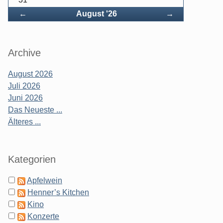
Zurück
Vorwärts
←
August '26
→
Archive
August 2026
Juli 2026
Juni 2026
Das Neueste ...
Älteres ...
Kategorien
Apfelwein
Henner’s Kitchen
Kino
Konzerte