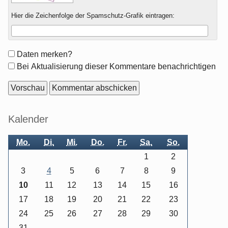
Hier die Zeichenfolge der Spamschutz-Grafik eintragen:
Formular-
Daten merken?
Optionen
Bei Aktualisierung dieser Kommentare benachrichtigen
Seitenleiste
Kalender
Mo.
Di.
Mi.
Do.
Fr.
Sa.
So.
1
2
3
4
5
6
7
8
9
10
11
12
13
14
15
16
17
18
19
20
21
22
23
24
25
26
27
28
29
30
31