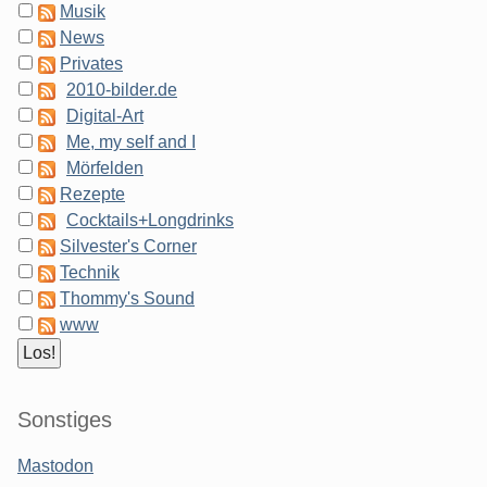
Musik
News
Privates
2010-bilder.de
Digital-Art
Me, my self and I
Mörfelden
Rezepte
Cocktails+Longdrinks
Silvester's Corner
Technik
Thommy's Sound
www
Sonstiges
Mastodon