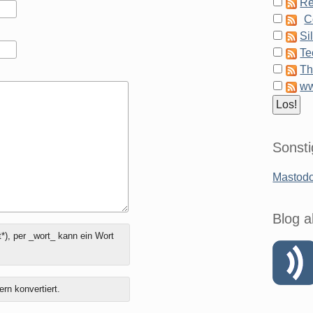
Re
C
Si
Te
Th
w
Sonst
Mastod
Blog a
*), per _wort_ kann ein Wort
ern konvertiert.