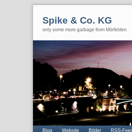
Skip
to
Spike & Co. KG
content
only some more garbage from Mörfelden
Navigation
Blog
Website
Bilder
RSS-Fee