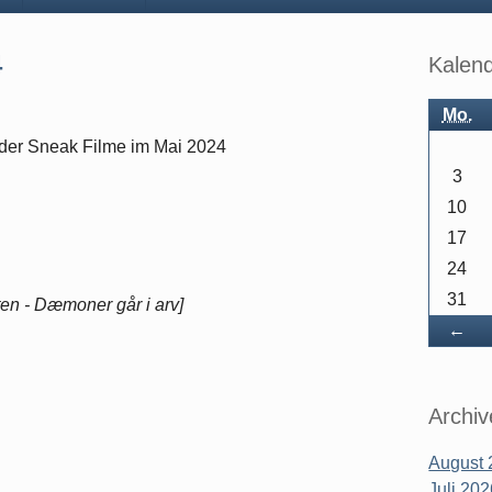
Seitenle
4
Kalen
Mo.
der Sneak Filme im Mai 2024
3
10
17
24
31
ten - Dæmoner går i arv]
Zu
←
Archiv
August 
Juli 20