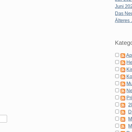
Juni 20
Das Neu
Älteres .
Katego
Ap
He
Ki
Ko
Mu
N
Pr
2
D
M
M