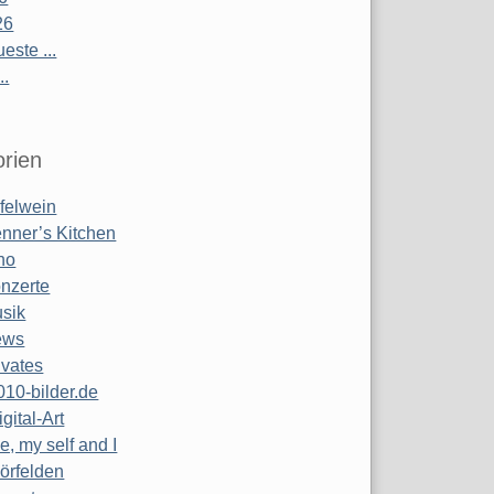
26
este ...
..
rien
felwein
nner’s Kitchen
no
nzerte
sik
ews
ivates
010-bilder.de
igital-Art
e, my self and I
örfelden