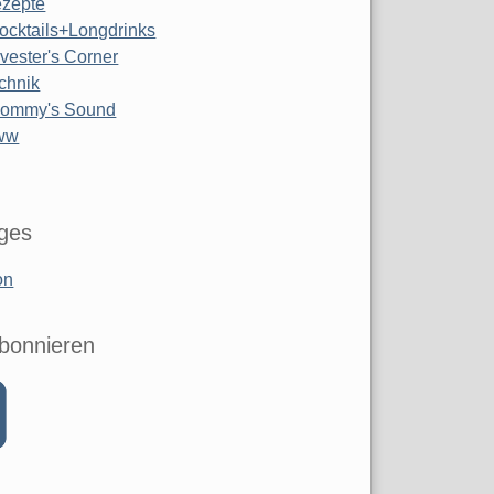
zepte
ocktails+Longdrinks
lvester's Corner
chnik
ommy's Sound
ww
iges
on
bonnieren