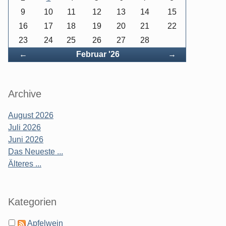
9
10
11
12
13
14
15
16
17
18
19
20
21
22
23
24
25
26
27
28
Zurück
Vorwärts
←
Februar '26
→
Archive
August 2026
Juli 2026
Juni 2026
Das Neueste ...
Älteres ...
Kategorien
Apfelwein