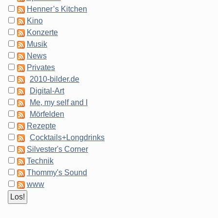
Henner’s Kitchen
Kino
Konzerte
Musik
News
Privates
2010-bilder.de
Digital-Art
Me, my self and I
Mörfelden
Rezepte
Cocktails+Longdrinks
Silvester's Corner
Technik
Thommy's Sound
www