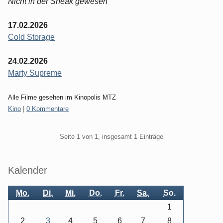
Nicht in der Sneak gewesen
17.02.2026
Cold Storage
24.02.2026
Marty Supreme
Alle Filme gesehen im Kinopolis MTZ
Kategorien:
Kino
|
0 Kommentare
Pagination
Seite 1 von 1, insgesamt 1 Einträge
Seitenleiste
Kalender
Mo.
Di.
Mi.
Do.
Fr.
Sa.
So.
1
2
3
4
5
6
7
8