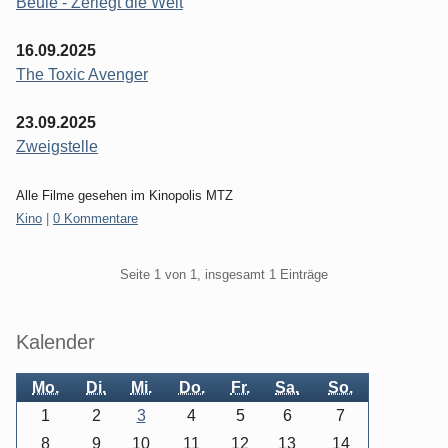
Beule - Zerlegt die Welt
16.09.2025
The Toxic Avenger
23.09.2025
Zweigstelle
Alle Filme gesehen im Kinopolis MTZ
Kategorien:
Kino
|
0 Kommentare
Pagination
Seite 1 von 1, insgesamt 1 Einträge
Seitenleiste
Kalender
Mo.
Di.
Mi.
Do.
Fr.
Sa.
So.
1
2
3
4
5
6
7
8
9
10
11
12
13
14