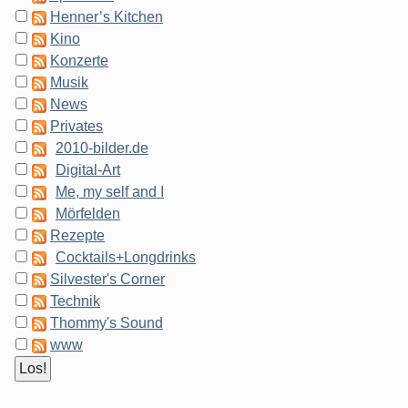
Henner’s Kitchen
Kino
Konzerte
Musik
News
Privates
2010-bilder.de
Digital-Art
Me, my self and I
Mörfelden
Rezepte
Cocktails+Longdrinks
Silvester's Corner
Technik
Thommy's Sound
www