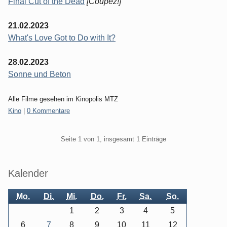
Final Cut of the Dead
[Coupez!]
21.02.2023
What's Love Got to Do with It?
28.02.2023
Sonne und Beton
Alle Filme gesehen im Kinopolis MTZ
Kategorien:
Kino
|
0 Kommentare
Pagination
Seite 1 von 1, insgesamt 1 Einträge
Seitenleiste
Kalender
Mo.
Di.
Mi.
Do.
Fr.
Sa.
So.
1
2
3
4
5
6
7
8
9
10
11
12