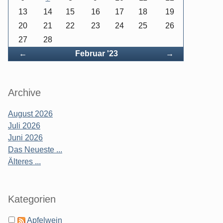
13
14
15
16
17
18
19
20
21
22
23
24
25
26
27
28
Zurück
Vorwärts
←
Februar '23
→
Archive
August 2026
Juli 2026
Juni 2026
Das Neueste ...
Älteres ...
Kategorien
Apfelwein