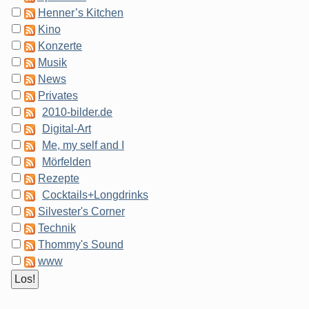
Henner’s Kitchen
Kino
Konzerte
Musik
News
Privates
2010-bilder.de
Digital-Art
Me, my self and I
Mörfelden
Rezepte
Cocktails+Longdrinks
Silvester's Corner
Technik
Thommy's Sound
www