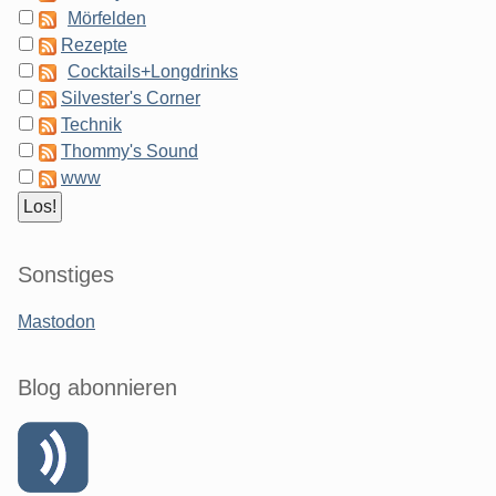
Mörfelden
Rezepte
Cocktails+Longdrinks
Silvester's Corner
Technik
Thommy's Sound
www
Sonstiges
Mastodon
Blog abonnieren