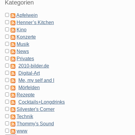
Kategorien
Apfelwein
Henner’s Kitchen
Kino
Konzerte
Musik
News
Privates
2010-bilder.de
Digital-Art
Me, my self and I
Mörfelden
Rezepte
Cocktails+Longdrinks
Silvester's Corner
Technik
Thommy's Sound
www