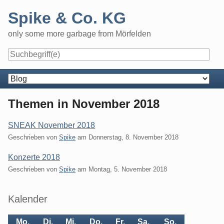
Skip
Spike & Co. KG
to
content
only some more garbage from Mörfelden
Navigation
Themen in November 2018
SNEAK November 2018
Geschrieben von
Spike
am
Donnerstag, 8. November 2018
Konzerte 2018
Geschrieben von
Spike
am
Montag, 5. November 2018
Seitenleiste
Kalender
Mo.
Di.
Mi.
Do.
Fr.
Sa.
So.